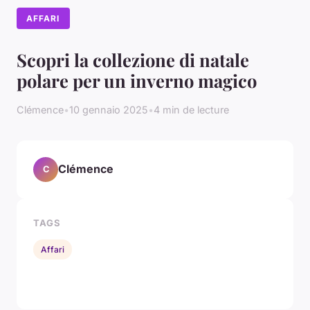
AFFARI
Scopri la collezione di natale
polare per un inverno magico
Clémence
•
10 gennaio 2025
•
4 min de lecture
Clémence
C
TAGS
Affari