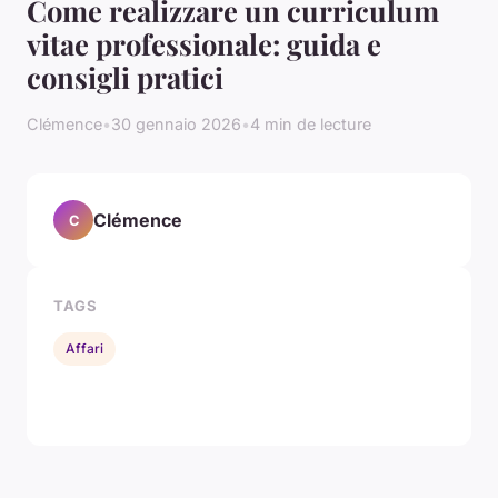
Come realizzare un curriculum
vitae professionale: guida e
consigli pratici
Clémence
•
30 gennaio 2026
•
4 min de lecture
Clémence
C
TAGS
Affari