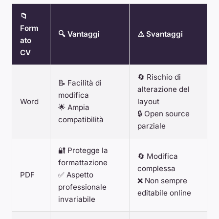
📁
Form
🔍 Vantaggi
⚠️ Svantaggi
ato
CV
🔄 Rischio di
📝 Facilità di
alterazione del
modifica
Word
layout
🌟 Ampia
🔒 Open source
compatibilità
parziale
🔐 Protegge la
🔄 Modifica
formattazione
complessa
PDF
✅ Aspetto
❌ Non sempre
professionale
editabile online
invariabile