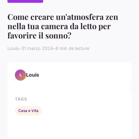
Come creare un'atmosfera zen
nella tua camera da letto per
favorire il sonno?
Louis
•
31 marzo 2024
•
6 min de lecture
Louis
L
TAGS
Casa e Vita